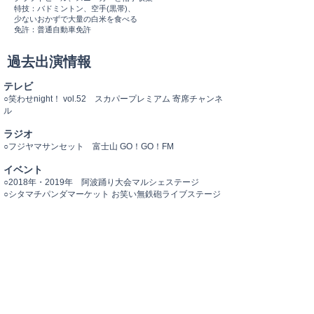
特技：バドミントン、空手(黒帯)、
少ないおかずで大量の白米を食べる
免許：普通自動車免許
過去出演情報
テレビ
○笑わせnight！ vol.52 スカパープレミアム 寄席チャンネ
ル
ラジオ
○
フジヤマサンセット 富士山 GO！GO！FM
イベント
○
2018年・2019年 阿波踊り大会マルシェステージ
○シタマチパンダマーケット お笑い無鉄砲ライブステージ
ライブ
★多数出演