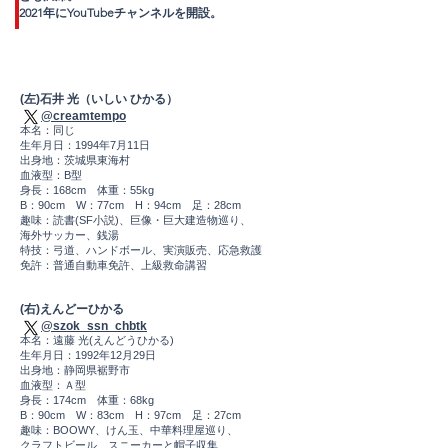
2021年にYouTubeチャンネルを開設。
(左)石井 光（いしい ひかる）
@creamtempo
本名：同じ
生年月日：1994年7月11日
出身地：茨城県東海村
血液型：B型
身長：168cm 体重：55kg
B：90cm W：77cm H：94cm 足：28cm
趣味：読書(SF小説)、巨像・巨大建造物巡り、
海外サッカー、銭湯
特技：弓道、ハンドボール、実演販売、応急救護
免許：普通自動車免許、上級救命講習
(右)えんどーひかる
@szok_ssn_chbtk
本名：遠藤 光(えんどうひかる)
生年月日：1992年12月29日
出身地：静岡県裾野市
血液型：Ａ型
身長：174cm 体重：68kg
B：90cm W：83cm H：97cm 足：27cm
趣味：BOOWY、けん玉、中華料理屋巡り、
クラフトビール、スニーカーと帽子収集