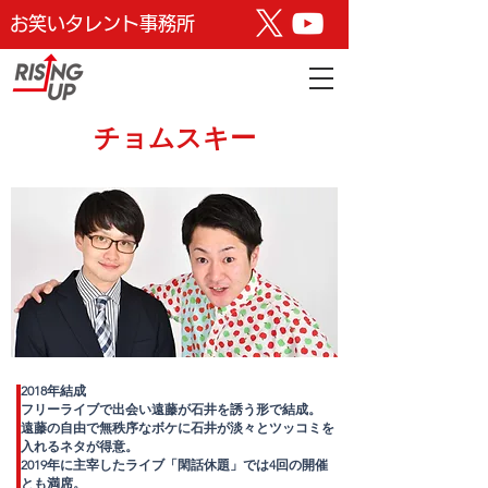
お笑いタレント事務所
​チョムスキー
2018年結成
フリーライブで出会い遠藤が石井を誘う形で結成。
遠藤の自由で無秩序なボケに
石井が淡々とツッコミを
入れるネタが得意。
2019年に主宰したライブ「閑話休題」では
4回の開催
とも満席。