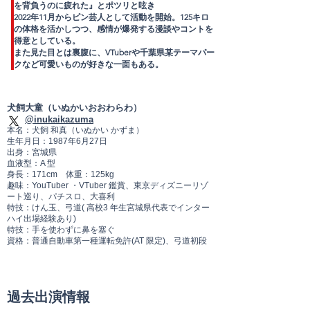
を背負うのに疲れた』と
ポツリと呟き
2022年11月から
ピン芸人として活動を開始。
125キロ
の体格を活かしつつ、
感情が爆発する漫談やコントを
得意としている。
また見た目とは裏腹に、
VTuberや千葉県某テーマパー
クなど
可愛いものが好きな一面もある。
犬飼大童（いぬかいおおわらわ）
@
inukaikazuma
本名：犬飼 和真（いぬかい かずま）
生年月日：1987年6月27日
出身：宮城県
血液型：A 型
身長：171cm
体重：125kg
趣味：YouTuber ・VTuber 鑑賞、東京ディズニーリゾ
ート巡り、
パチスロ、大喜利
特技：けん玉、弓道( 高校3 年生宮城県代表でインター
ハイ出場経験あり)
特技：手を使わずに鼻を塞ぐ
資格：普通自動車第一種運転免許(AT 限定)、弓道初段
過去出演情報