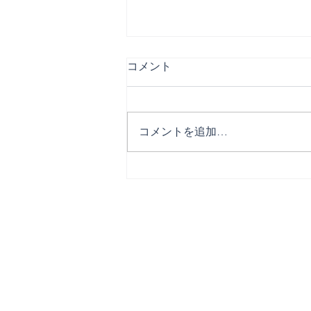
コメント
コメントを追加…
【ご報告】ぴろしき解散のお
知らせ