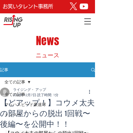
お笑いタレント事務所
News
​ニュース
記事
全ての記事
ライジング・ アップ
全ての記事
2020年12月7日
読了時間: 1分
【どアップ！】コウメ太夫
マッハスピード豪速球
の部屋からの脱出 1回戦〜
トンペー
後編〜を公開中！！