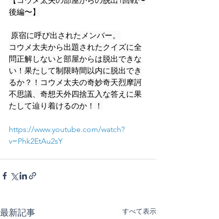
【コウメ太夫の部屋からの脱出1回戦〜
後編〜】
 原宿に呼び出されたメンバー。
コウメ太夫から出題されたクイズに全
問正解しないと部屋からは脱出できな
い！果たして制限時間以内に脱出でき
るか？！コウメ太夫の奇妙奇天烈摩訶
不思議、奇想天外四捨五入な答えに果
たして辿り着けるのか！！
https://www.youtube.com/watch?
v=Phk2EtAu2sY
すべて表示
最新記事