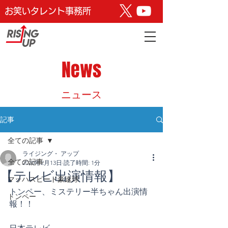
お笑いタレント事務所
News
​ニュース
記事
全ての記事
ライジング・ アップ
全ての記事
2020年2月13日
読了時間: 1分
【テレビ出演情報】
マッハスピード豪速球
トンペー、ミステリー半ちゃん出演情
トンペー
報！！