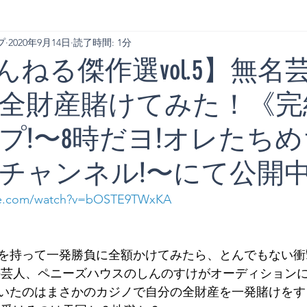
プ
2020年9月14日
読了時間: 1分
んねる傑作選vol.5】無名
全財産賭けてみた！《完
プ!〜8時だヨ!オレたちめ
チャンネル!〜にて公開
be.com/watch?v=bOSTE9TWxKA
を持って一発勝負に全額かけてみたら、とんでもない衝
手芸人、ペニーズハウスのしんのすけがオーディション
いたのはまさかのカジノで自分の全財産を一発賭けをす