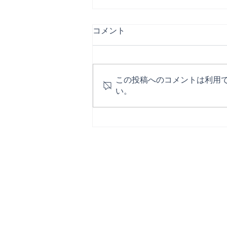
コメント
この投稿へのコメントは利用
い。
【ご報告】ぴろしき解散のお
知らせ