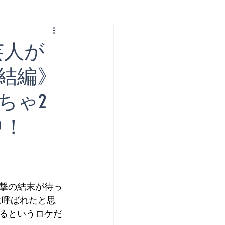
芸人が
結編》
ちゃ2
中！
撃の結末が待っ
に呼ばれたと思
るというロケだ