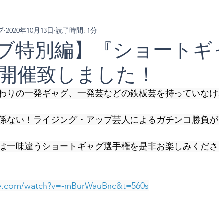
プ
2020年10月13日
読了時間: 1分
イブ特別編】『ショートギ
開催致しました！
わりの一発ギャグ、一発芸などの鉄板芸を持っていなけ
係ない！ライジング・アップ芸人によるガチンコ勝負が
は一味違うショートギャグ選手権を是非お楽しみくださ
be.com/watch?v=-mBurWauBnc&t=560s