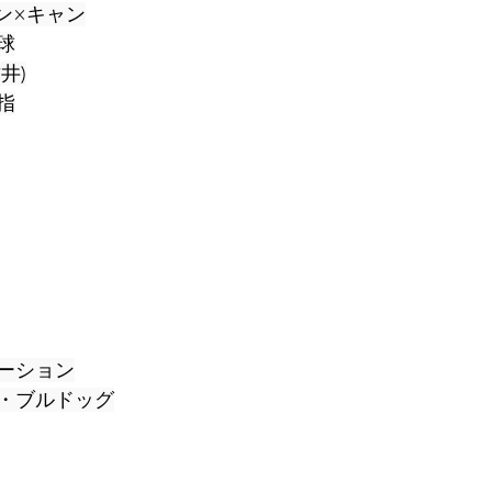
ン×キャン
球
井)
指
ーション
・ブルドッグ