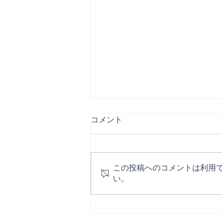
コメント
この投稿へのコメントは利用
い。
【ご報告】ぴろしき解散のお
知らせ