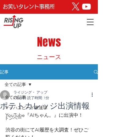
お笑いタレント事務所
News
​ニュース
記事
全ての記事
ライジング・ アップ
全ての記事
2月26日
読了時間: 1分
ポテトカレッジ出演情報
マッハスピード豪速球
YouTube『AIちゃん。』に出演中！
トンペー
渋谷の街にてAI履歴を大調査！ぜひご