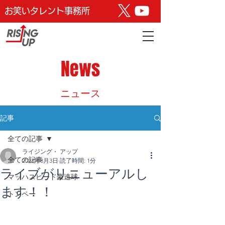
お笑いタレント事務所
News
​ニュース
記事
全ての記事
ライジング・ アップ
全ての記事
2023年8月3日
読了時間: 1分
ライブがリニューアルし
マッハスピード豪速球
ます！！
トンペー