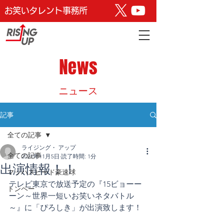
お笑いタレント事務所
News
​ニュース
記事
全ての記事
ライジング・ アップ
全ての記事
2021年11月5日
読了時間: 1分
出演情報！！
マッハスピード豪速球
テレビ東京で放送予定の『15ビョーー
トンペー
ーン～世界一短いお笑いネタバトル
～』に「ぴろしき」が出演致します！