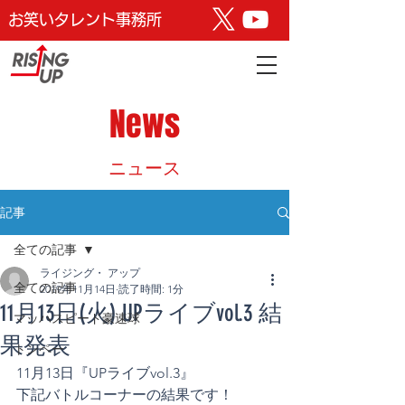
お笑いタレント事務所
News
​ニュース
記事
全ての記事
ライジング・ アップ
全ての記事
2019年11月14日
読了時間: 1分
11月13日(火) UPライブvol.3 結
マッハスピード豪速球
果発表
トンペー
11月13日『UPライブvol.3』
下記バトルコーナーの結果です！