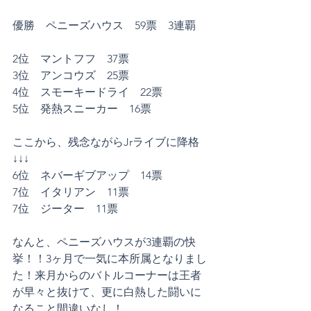
優勝　ペニーズハウス　59票　3連覇
2位　マントフフ　37票
3位　アンコウズ　25票
4位　スモーキードライ　22票
5位　発熱スニーカー　16票
ここから、残念ながらJrライブに降格
↓↓↓
6位　ネバーギブアップ　14票
7位　イタリアン　11票
7位　ジーター　11票
なんと、ペニーズハウスが3連覇の快
挙！！3ヶ月で一気に本所属となりまし
た！来月からのバトルコーナーは王者
が早々と抜けて、更に白熱した闘いに
なること間違いなし！