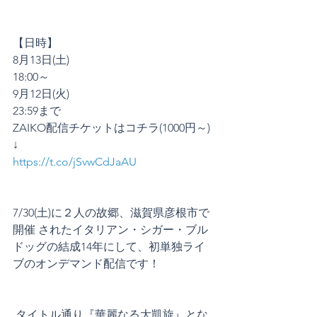
【日時】
8月13日(土)
18:00～
9月12日(火)
23:59まで
ZAIKO配信チケットはコチラ(1000円～)
↓
https://t.co/jSvwCdJaAU
7/30(土)に２人の故郷、滋賀県彦根市で
開催 されたイタリアン・シガー・ブル
ドッグの結成14年にして、初単独ライ
ブのオンデマンド配信です！
 タイトル通り『華麗なる大凱旋』とな