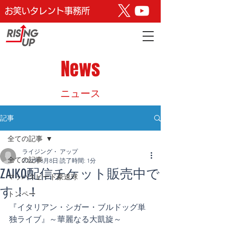
お笑いタレント事務所
News
​ニュース
記事
全ての記事
ライジング・ アップ
全ての記事
2022年8月8日
読了時間: 1分
ZAIKO配信チケット販売中で
マッハスピード豪速球
す！！
トンペー
『イタリアン・シガー・ブルドッグ単
独ライブ』～華麗なる大凱旋～